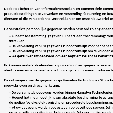
Doel: Het beheren van informatieverzoeken en commerciële commu
productbestellingen te verwerken en verzending, facturering en bet
diensten of die van derden te verstrekken en om onze nieuwsbrief te
De verstrekte persoonlijke gegevens worden bewaard zolang er een z
- 
U heeft toestemming gegeven (u heeft een toestemmingsform
intrekken).
- 
De verwerking van uw gegevens is noodzakelijk voor het beheer
- 
De verwerking van uw gegevens is noodzakelijk om te voldoen a
- 
We gebruiken uw gegevens om een legitiem belang te behartig
Er kunnen andere doeleinden zijn waarvoor uw gegevens worden ve
identificeren en u hierover zo snel mogelijk te informeren zodra we h
De ontvangers van de gegevens zijn Hamelyn Technologies SL, de ho
nieuwsbrieven en direct marketing.
- 
De verzamelde gegevens worden binnen Hamelyn Technologies SL
- 
Hoewel het niet mogelijk is om absolute bescherming te garand
de nodige fysieke, elektronische en procedurele beschermings
- 
Al uw gegevens worden opgeslagen op beveiligde servers (of in
onze beveiligingscriteria en beleidsregels (of soortgelijke regel